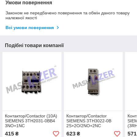
Умови повернення
Законом не передбачено повернення та обмін даного товару
належної якості
Всі умови повернення
Подібні товари компанії
Контактор/Contactor (10A)
Контактор/Contactor
Конт
SIEMENS 3TH2031-0BB4
SIEMENS 3TH3022-0B
SIE
3NO+1NC
2S+2O/2NO+2NC
(3R
415
623
571
₴
₴