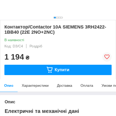
Контактор/Contactor 10А SIEMENS 3RH2422-
1BB40 (22E 2NO+2NC)
В наявності
Код: D3/C4
Роздріб
1 194
₴
Купити
Опис
Характеристики
Доставка
Оплата
Умови п
Опис
Електричні та механічні дані