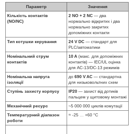
Параметр
Значення
Кількість контактів
2 NO + 2 NC
— два
(NO/NC)
нормально відкритих і два
нормально закритих
допоміжних контакти
Тип котушки керування
24 V DC
— стандарт для
PLC/автоматики
Номінальний струм
10 A
(макс. для допоміжних
контактів
контактів) — IEC/UL оцінка
для AC-13/DC-13 режимів
Номінальна напруга
до
690 V AC
— стандартна
ізоляції
для низьковольтних схем
Ступінь захисту корпусу
IP20
— захист від дотиків
пальцем у щитовому монтажі
Механічний ресурс
~5 000 000 циклів комутації
Температурний діапазон
≈ -25 … +60 °C
роботи