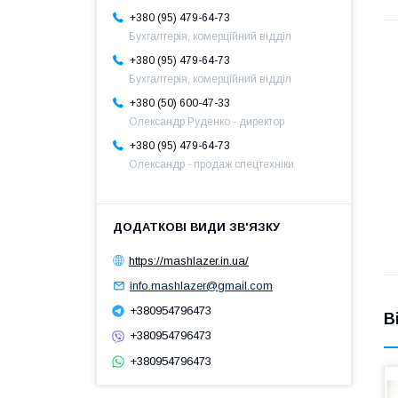
+380 (95) 479-64-73
Бухгалтерія, комерційний відділ
+380 (95) 479-64-73
Бухгалтерія, комерційний відділ
+380 (50) 600-47-33
Олександр Руденко - директор
+380 (95) 479-64-73
Олександр - продаж спецтехніки
https://mashlazer.in.ua/
info.mashlazer@gmail.com
+380954796473
В
+380954796473
+380954796473