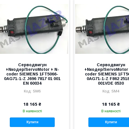
Серводвигун
Серводвигун
+Nкодер/ServoMotor + N-
+Nкодер/ServoMotor 
coder SIEMENS 1FT5066-
coder SIEMENS 1FT5
0AG71-1-Z J696 7817 01 001
0AG71-1-Z F862 2518
EN 60034
001VDE 0530
SM6
SM4
18 165 ₴
18 165 ₴
В наявності
В наявності
Купити
Купити