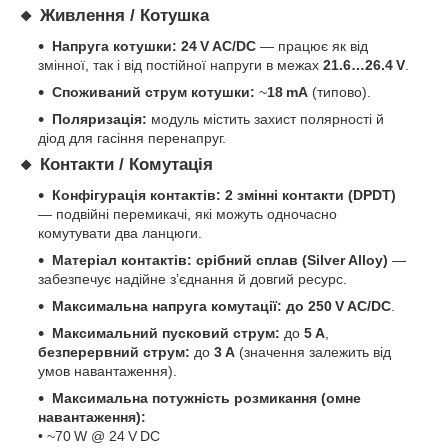
🔸 Живлення / Котушка
Напруга котушки:
24 V AC/DC
— працює як від
змінної, так і від постійної напруги в межах
21.6…26.4 V
.
Споживаний струм котушки:
~
18 mA
(типово).
Поляризація:
модуль містить захист полярності й
діод для гасіння перенапруг.
🔸 Контакти / Комутація
Конфігурація контактів:
2 змінні контакти (DPDT)
— подвійні перемикачі, які можуть одночасно
комутувати два ланцюги.
Матеріал контактів:
срібний сплав (Silver Alloy)
—
забезпечує надійне з’єднання й довгий ресурс.
Максимальна напруга комутації:
до 250 V AC/DC
.
Максимальний пусковий струм:
до
5 A
,
безперервний струм:
до
3 A
(значення залежить від
умов навантаження).
Максимальна потужність розмикання (омне
навантаження):
• ~70 W @ 24 V DC