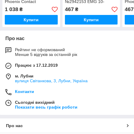
Phoenix Contact
№2942153 EMG 10-
Phoe
№2940090 EMG 10-
REL/KSR-G 24/21-LC
№29
1 038
467
467
₴
₴
REL/KSR-G 24/21-LC AU
REL/
Купити
Купити
Про нас
Рейтинг не сформований
Менше 5 відгуків за останній рік
Працює з 17.12.2019
м. Лубни
вулиця Світанкова, 3, Лубни, Україна
Контакти
Сьогодні вихідний
Показати весь графік роботи
Про нас