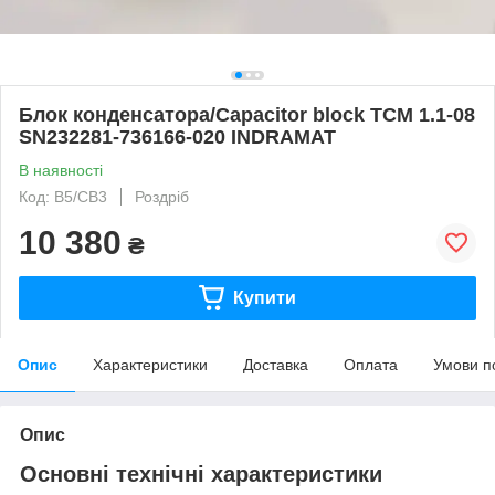
Блок конденсатора/Capacitor block TCM 1.1-08
SN232281-736166-020 INDRAMAT
В наявності
Код: B5/CB3
Роздріб
10 380
₴
Купити
Опис
Характеристики
Доставка
Оплата
Умови п
Опис
Основні технічні характеристики