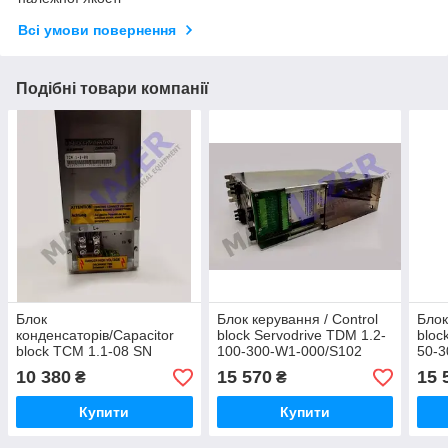
Всі умови повернення
Подібні товари компанії
Блок
Блок керування / Control
Блок
конденсаторів/Capacitor
block Servodrive TDM 1.2-
bloc
block TCM 1.1-08 SN
100-300-W1-000/S102
50-3
232281-736166-003
SN234502-35406 A07
7497
10 380
15 570
15 
₴
₴
INDRAMAT
(TC500)
IND
Купити
Купити