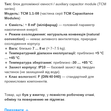
Тип:
блок допоміжної ємності / auxiliary capacitor module (TCM
series)
Модель:
TCM 1.1‑08
(частина серії
TCM Capacitance
Modules
)
🔹
Ємність:
≈
8 mF (міліфарад)
— головний параметр
накопичення енергії.
🔹
Режим охолодження:
натуральна конвекція (natural
convection)
— немає активного вентилятора, природне
охолодження корпусу.
🔹
Вага:
близько
7 … 8 кг
(≈ 7–7.5 kg).
🔹
Температурний діапазон експлуатації:
приблизно
+5 °C
… +45 °C
.
🔹
Температура зберігання:
приблизно
‑30 … +85 °C
.
🔹
Захист корпусу:
IP10
— базовий захист від твердих
частинок (не захищений від води).
🔹
Клас вологості:
F (DIN 40 040)
— стандартний для
промислових компонентів.
Товар, що
був у вжитку
, у
повністю робочому стані
,
обміну та поверненню не підлягає
.
Приховати