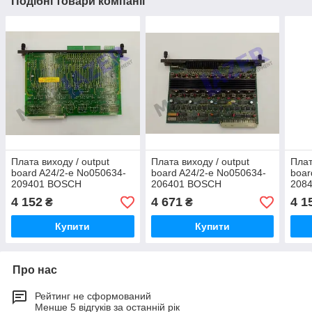
Подібні товари компанії
Плата виходу / output
Плата виходу / output
Плат
board A24/2-e No050634-
board A24/2-e No050634-
boar
209401 BOSCH
206401 BOSCH
208
4 152
4 671
4 1
₴
₴
Купити
Купити
Про нас
Рейтинг не сформований
Менше 5 відгуків за останній рік