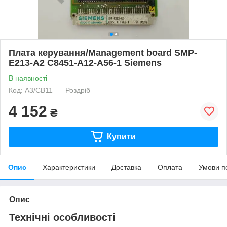
Плата керування/Management board SMP-
E213-A2 C8451-A12-A56-1 Siemens
В наявності
Код: А3/СВ11
Роздріб
4 152
₴
Купити
Опис
Характеристики
Доставка
Оплата
Умови п
Опис
Технічні особливості