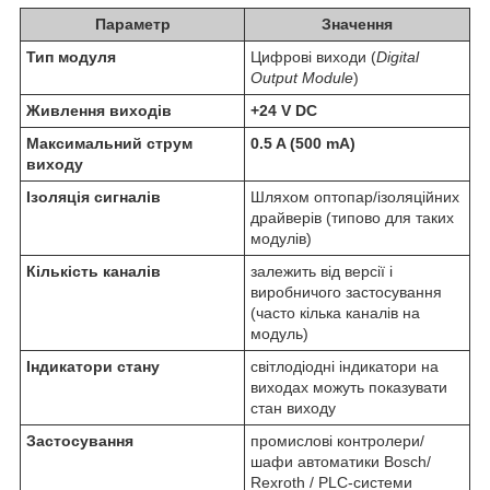
Параметр
Значення
Тип модуля
Цифрові виходи (
Digital
Output Module
)
Живлення виходів
+24 V DC
Максимальний струм
0.5 A (500 mA)
виходу
Ізоляція сигналів
Шляхом оптопар/ізоляційних
драйверів (типово для таких
модулів)
Кількість каналів
залежить від версії і
виробничого застосування
(часто кілька каналів на
модуль)
Індикатори стану
світлодіодні індикатори на
виходах можуть показувати
стан виходу
Застосування
промислові контролери/
шафи автоматики Bosch/
Rexroth / PLC-системи