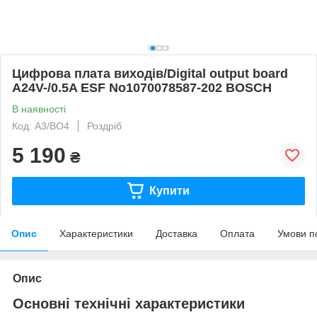
Цифрова плата виходів/Digital output board
A24V-/0.5A ESF No1070078587-202 BOSCH
В наявності
Код: А3/ВО4
Роздріб
5 190
₴
Купити
Опис
Характеристики
Доставка
Оплата
Умови п
Опис
Основні технічні характеристики