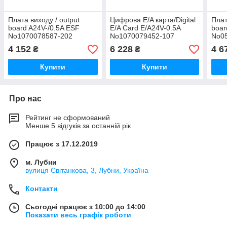
Плата виходу / output
Цифрова E/A карта/Digital
Плат
board A24V-/0.5A ESF
E/A Card E/A24V-0.5A
boar
No1070078587-202
No1070079452-107
No0
BOSCH
BOSCH
BOS
4 152
6 228
4 6
₴
₴
Купити
Купити
Про нас
Рейтинг не сформований
Менше 5 відгуків за останній рік
Працює з 17.12.2019
м. Лубни
вулиця Світанкова, 3, Лубни, Україна
Контакти
Сьогодні працює з 10:00 до 14:00
Показати весь графік роботи