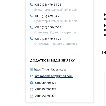
+380 (95) 479-64-73
Бухгалтерія, комерційний відділ
Н
+380 (95) 479-64-73
п
Бухгалтерія, комерційний відділ
Н
+380 (50) 600-47-33
ц
Олександр Руденко - директор
п
+380 (95) 479-64-73
Олександр - продаж спецтехніки
І
https://mashlazer.in.ua/
info.mashlazer@gmail.com
+380954796473
+380954796473
+380954796473