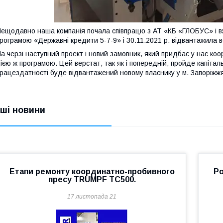
ещодавно наша компанія почала співпрацю з АТ «КБ «ГЛОБУС» і вж
рограмою «Державні кредити 5-7-9» і 30.11.2021 р. відвантажила ве
а черзі наступний проект і новий замовник, який придбає у нас 
ією ж програмою. Цей верстат, так як і попередній, пройде капітал
рацездатності буде відвантажений новому власнику у м. Запоріжжя
нші новини
Етапи ремонту координатно-пробивного
Ро
пресу TRUMPF TC500.
17 листопада 21