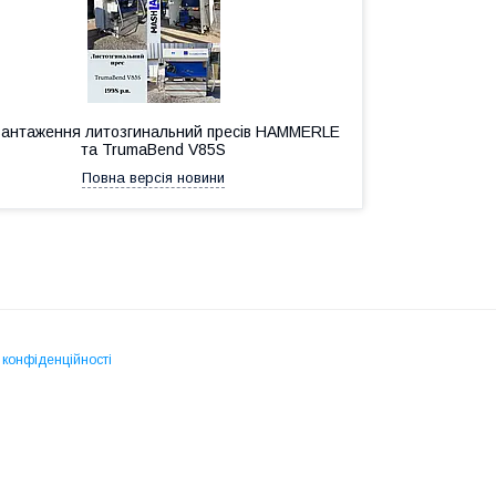
вантаження литозгинальний пресів HAMMERLE
та TrumaBend V85S
Повна версія новини
 конфіденційності