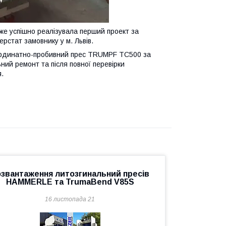
е успішно реалізувала перший проект за
рстат замовнику у м. Львів.
координатно-пробивний прес TRUMPF TC500 за
ьний ремонт та після повної перевірки
.
звантаження литозгинальний пресів
HAMMERLE та TrumaBend V85S
16 листопада 21